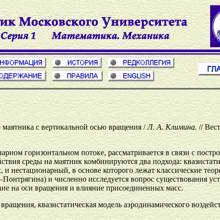
маятника с вертикальной осью вращения /
Л. А. Климина.
// Вес
арном горизонтальном потоке, рассматривается в связи с постр
ствия среды на маятник комбинируются два подхода: квазистати
 и нестационарный, в основе которого лежат классические теор
–Понтрягина) и численно исследуется вопрос существования у
ние на оси вращения и влияние присоединенных масс.
ю вращения, квазистатическая модель аэродинамического возде