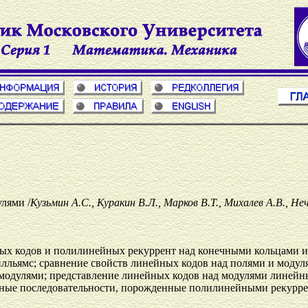
лями /
Кузьмин А.С., Куракин В.Л., Марков В.Т., Михалев А.В., Не
ых кодов и полилинейных рекуррент над конечными кольцами и
лльямс; сравнение свойств линейных кодов над полями и модул
 модулями; представление линейных кодов над модулями линей
ные последовательности, порожденные полилинейными рекурре