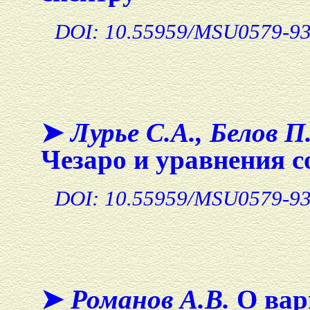
DOI: 10.55959/MSU0579-93
➤
Лурье С.А., Белов П
Чезаро и уравнения с
DOI: 10.55959/MSU0579-93
➤
Романов А.В.
О вар