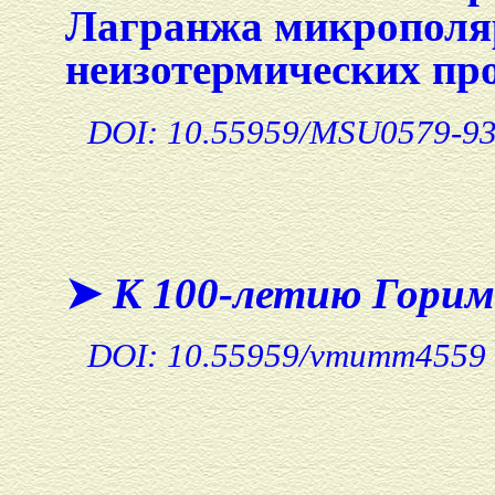
Лагранжа микрополяр
неизотермических про
DOI: 10.55959/MSU0579-93
➤
К 100-летию Горим
DOI: 10.55959/vmumm4559