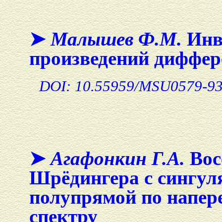
➤
Малышев Ф.М.
Инв
произведений диффер
DOI: 10.55959/MSU0579-93
➤
Агафонкин Г.А.
Вос
Шрёдингера с сингул
полупрямой по напер
спектру