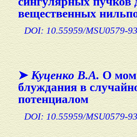
сингулярных пучков
вещественных нильпо
DOI: 10.55959/MSU0579-93
➤
Куценко В.А.
О мом
блуждания в случайно
потенциалом
DOI: 10.55959/MSU0579-93