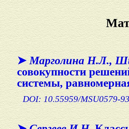
Мат
➤
Марголина Н.Л., Ши
совокупности решени
системы, равномерна
DOI: 10.55959/MSU0579-93
➤
Сергеев И.Н.
Классы