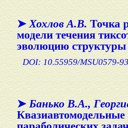
➤
Хохлов А.В.
Точка р
модели течения тикс
эволюцию структуры
DOI: 10.55959/MSU0579-93
➤
Банько В.А., Георги
Квазиавтомодельные
параболических задач