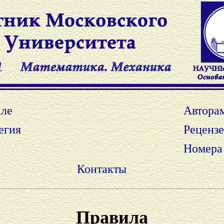
ле
Автора
егия
Реценз
Номера
Контакты
Правила