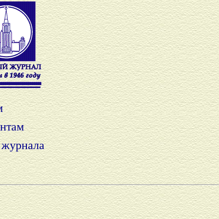
м
ентам
 журнала