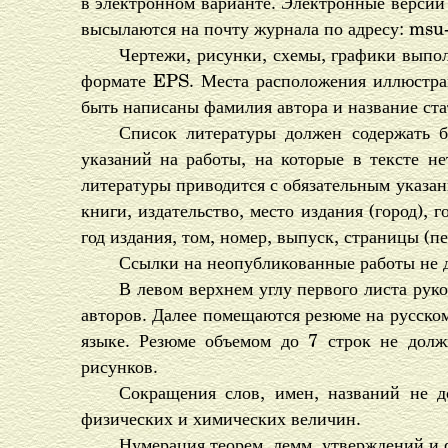
в электронном варианте. Электронные верси
высылаются на почту журнала по адресу: ms
Чертежи, рисунки, схемы, графики выпол
формате EPS. Места расположения иллюстра
быть написаны фамилия автора и название ста
Список литературы должен содержать б
указаний на работы, на которые в тексте н
литературы приводится с обязательным указан
книги, издательство, место издания (город), 
год издания, том, номер, выпуск, страницы (пе
Ссылки на неопубликованные работы не 
В левом верхнем углу первого листа рук
авторов. Далее помещаются резюме на русском
языке. Резюме объемом до 7 строк не долж
рисунков.
Сокращения слов, имен, названий не 
физических и химических величин.
Нумерация теорем, лемм, утверждений и ф