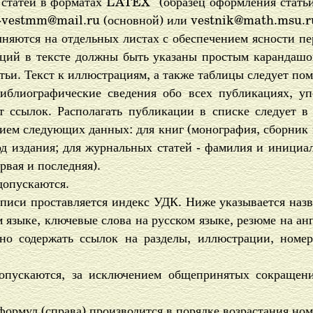
и статей в форматах LATEX
(образец оформления стать
u-vestmm@mail.ru (основной) или vestnik@math.msu.r
няются на отдельных листах с обеспечением ясности пер
ций в тексте должны быть указаны простым карандашо
тьи. Текст к иллюстрациям, а также таблицы следует пом
иблиографические сведения обо всех публикациях, уп
ет ссылок. Располагать публикации в списке следует в
ием следующих данных: для книг (монография, сборник и
год издания; для журнальных статей - фамилия и инициа
рвая и последняя).
допускаются.
описи проставляется индекс УДК. Ниже указывается наз
 языке, ключевые слова на русском языке, резюме на ан
но содержать ссылок на разделы, иллюстрации, номе
допускаются, за исключением общепринятых сокращен
ормул (справа) производится в порядке возрастания ном