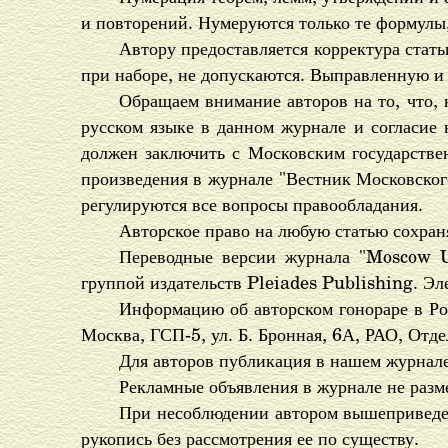
и повторений. Нумеруются только те формулы,
Автору предоставляется корректура стат
при наборе, не допускаются. Выправленную и 
Обращаем внимание авторов на то, что, 
русском языке в данном журнале и согласие 
должен заключить с Московским государств
произведения в журнале "Вестник Московског
регулируются все вопросы правообладания.
Авторское право на любую статью сохраня
Переводные версии журнала "Moscow U
группой издательств Pleiades Publishing. Эл
Информацию об авторском гонораре в Р
Москва, ГСП-5, ул. Б. Бронная, 6А, РАО, Отде
Для авторов публикация в нашем журнале
Рекламные объявления в журнале не разм
При несоблюдении автором вышеприведен
рукопись без рассмотрения ее по существу.