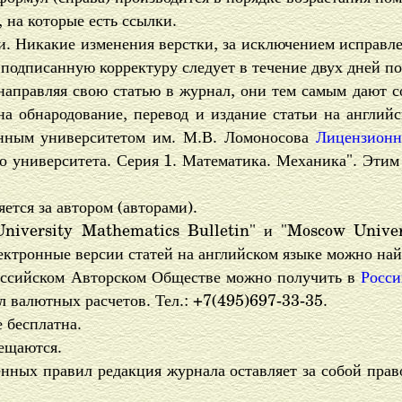
 на которые есть ссылки.
ьи. Никакие изменения верстки, за исключением исправ
подписанную корректуру следует в течение двух дней по
направляя свою статью в журнал, они тем самым дают с
на обнародование, перевод и издание статьи на англий
енным университетом им. М.В. Ломоносова
Лицензионн
о университета. Серия 1. Математика. Механика". Этим
ется за автором (авторами).
niversity Mathematics Bulletin" и "Moscow Univers
ектронные версии статей на английском языке можно най
оссийском Авторском Обществе можно получить в
Росси
л валютных расчетов. Тел.: +7(495)697-33-35.
 бесплатна.
ещаются.
ных правил редакция журнала оставляет за собой прав