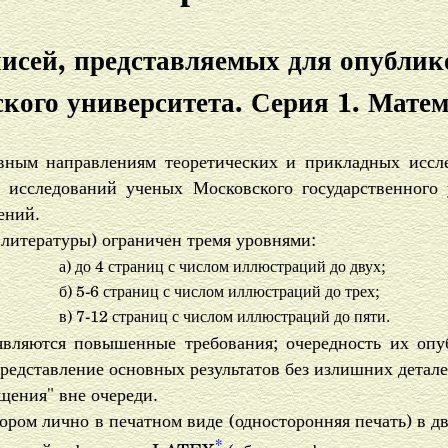
писей, представляемых для опублик
кого университета. Серия 1. Мате
вным направлениям теоретических и прикладных иссл
 исследований ученых Московского государственного
ений.
 литературы) ограничен тремя уровнями:
а) до 4 страниц с числом иллюстраций до двух;
б) 5-6 страниц с числом иллюстраций до трех;
в) 7-12 страниц с числом иллюстраций до пяти.
вляются повышенные требования; очередность их опуб
представление основных результатов без излишних детале
щения" вне очереди.
ром лично в печатном виде (односторонняя печать) в дв
*