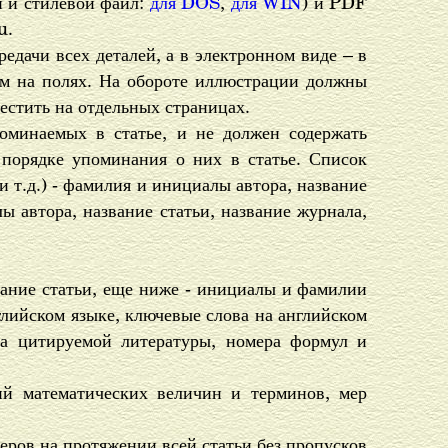
и и стилевой файл:
для DOS
,
для WIN
) и PDF
u.
едачи всех деталей, а в электронном виде – в
м на полях. На обороте иллюстрации должны
естить на отдельных страницах.
оминаемых в статье, и не должен содержать
 порядке упоминания о них в статье. Список
 т.д.) - фамилия и инициалы автора, название
лы автора, название статьи, название журнала,
вание статьи, еще ниже - инициалы и фамилии
глийском языке, ключевые слова на английском
ра цитируемой литературы, номера формул и
ий математических величин и терминов, мер
еров на протяжении всей статьи без пропусков