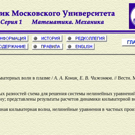
ватерных волн в плазме /
А. А. Коник, Е. В. Чижонков.
// Вестн. 
ных разностей схема для решения системы нелинейных уравнен
; представлены результаты расчетов динамики кильватерной в
енная кильватерная волна, нелинейные уравнения в частных про